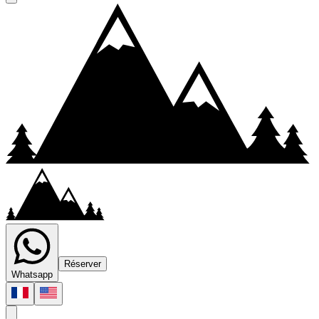
Partez à l'aventure dans les
canyons du
Doubs
et du
Jura
Réserver
Whatsapp