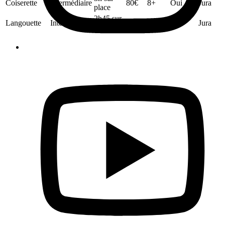
Coiserette
Intermédiaire
80
€
8+
Oui
Jura
place
2h45 sur
Langouette
Intermédiaire
80
€
10+
Oui
Jura
place
Pourquoi choisir le
canyoning
dans le
Jura et le Doubs ?
Sensations garanties
: Une aventure rafraîchissante, pleine
d’adrénaline et de découvertes naturelles.
Accessibilité
: Des parcours adaptés à tous les niveaux, dès 8
ans, et même pour les personnes à mobilité réduite.
Découverte unique
: Explorez des sites naturels secrets,
inaccessibles autrement.
Encadrement professionnel
: Guides diplômés, matériel de
qualité fourni (combinaison néoprène, casque, etc.).
Activités de groupe
: Idéal pour les familles, amis, séminaires
d'entreprise, EVG/EVJF.