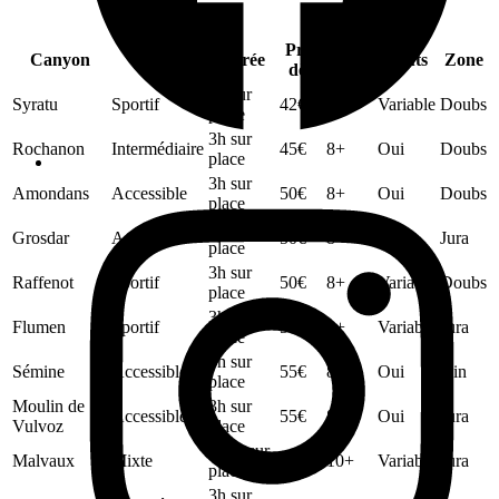
Prix
Âge
Canyon
Niveau
Durée
Sauts
Zone
dès
min.
3h sur
Syratu
Sportif
42
€
8+
Variable
Doubs
place
3h sur
Rochanon
Intermédiaire
45
€
8+
Oui
Doubs
place
3h sur
Amondans
Accessible
50
€
8+
Oui
Doubs
place
3h sur
Grosdar
Accessible
50
€
8+
Oui
Jura
place
3h sur
Raffenot
Sportif
50
€
8+
Variable
Doubs
place
3h sur
Flumen
Sportif
55
€
8+
Variable
Jura
place
3h sur
Sémine
Accessible
55
€
8+
Oui
Ain
place
Moulin de
3h sur
Accessible
55
€
8+
Oui
Jura
Vulvoz
place
2h45 sur
Malvaux
Mixte
75
€
10+
Variable
Jura
place
3h sur