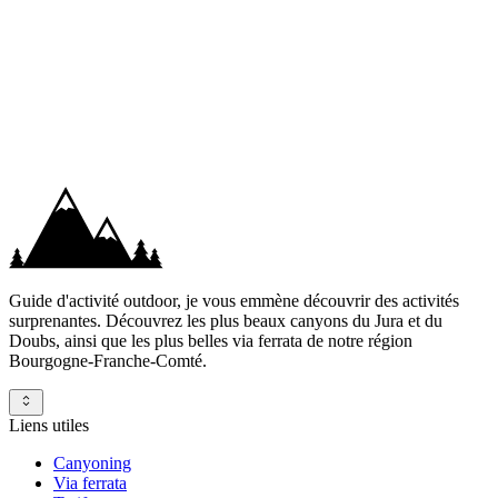
Vais-je avoir froid ?
Faut-il savoir nager ?
Quand pratiquer le canyoning ?
Et pour des souvenirs inoubliables ?
Guide d'activité outdoor, je vous emmène découvrir des activités
surprenantes. Découvrez les plus beaux canyons du Jura et du
Doubs, ainsi que les plus belles via ferrata de notre région
Bourgogne-Franche-Comté.
Liens utiles
Canyoning
Via ferrata