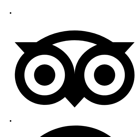
95€
Déroulement de la demi-journée
Le moniteur vous expliquera comment vous équiper. Nous
enfilerons combinaison néoprène, baudrier, casque puis nous vous
expliquerons les consignes de sécurité relatives à l’activité du
canyoning afin de profiter au maximum de la descente.
Niveau :
Facile à Sportif
Le canyon de Malvaux de par sa polyvalence convient bien à un
public novice comme au plus sportif.
La différence se fera en
fonction du choix de chacun à passer les différents obstacles comme
il le souhaite.
Composé de différents sauts allant jusqu’à 8m et plus, ils sont tous
évitables.
Il n'y a pas de descente en rappel dans ce canyon. La
marche d’approche est de 3 minutes et il faut compter 15 minutes au
retour.
Pour les enfants, l'âge minimum est fixé à 8 ans.
Déroulement de la journée
La 1ère partie se fera dans le canyon des Gorges de Languouette . Si
c’est un jour ensoleillé, un magnifique arc-en-ciel nous attendra au
milieu des cascades.
Concernant le repas, il vous sera demander d’apporter votre pique-