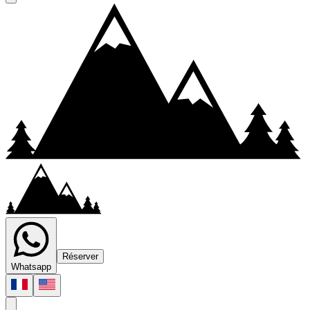
canyoning
canyon malvaux canyoning jura
Réserver
Whatsapp
Mixte