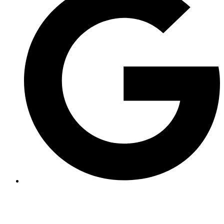
nique. Nous mettrons la nourriture dans les bidons étanches.
Une
fois sortis du canyon, nous prendrons le temps de manger au sec.
Prenez avec vous des barres types chocolatées. Éviter les emballages
qui peuvent ne pas résister à l’eau. Il peut arriver que le bidon
étanche remplisse mal son rôle. Les saladières sont une bonne
solution pour leur emballage en plastique dur ou en métal.
En
canyoning nous avons rarement soif, prenez seulement une petite
bouteille d’eau.
Après la pause déjeuner nous prendrons la voiture
sur 3km afin de nous rendre sur le deuxième canyon.
Le canyon de
Malvaux est un canyon moins vertical mais très ludique et apprécié
de tous pour ses différents passages.
Niveau :
Sportif
Le combiné de ces 2 canyons dure environ 6h30 au total avec 1h30
de pause, c'est pourquoi il est classé comme niveau sportif.
Si vous
êtes débutant mais sportif et que vous n'avez pas trop le vertige, ce
parcours vous conviendra parfaitement.
Les marches d'approche et de retour sont quasiment nulles. La plus
longue marche et celle du retour du canyon de Malvaux : environ 15
minutes.
Pour les enfants, l'âge minimum est fixé à 12 ans.
Prix