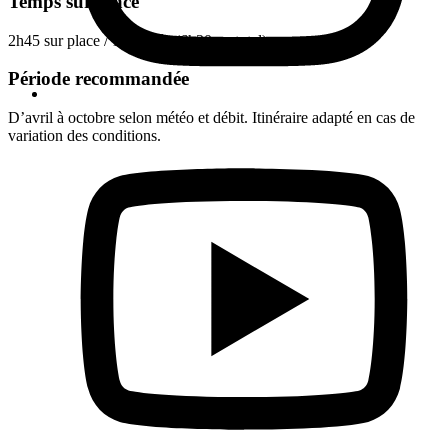
Temps sur place
2h45 sur place
/ 1 journée (6h30 au total)
Période recommandée
D’avril à octobre selon météo et débit. Itinéraire adapté en cas de
variation des conditions.
Formules
Malvaux - 1/2 journée
Accessible
55 à 75€
Combiné Langouette-Malvaux à la journée
Sportif