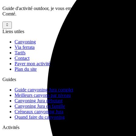
Guide d'activité outdoor, je vous emmène découvrir des activités surp
Comté.
Liens utiles
Canyoning
Via ferrata
Tarifs
Contact
Payer mon activité
Plan du site
Guides
Guide canyoning Jura complet
Meilleurs canyons par niveau
Canyoning Jura débutant
Canyoning Jura en famille
Créneaux canyoning Jura
Quand faire du canyoning
Activités