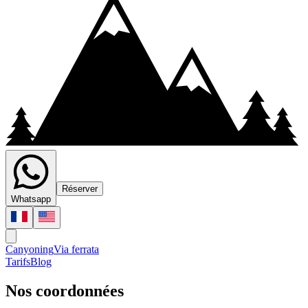
Plus de 30 jours avant l'activité : remboursement intégral.
De 30 à 15 jours : 10 % du montant total.
De 14 à 8 jours : 25 % du montant total.
De 7 jours à 48 heures : 50 % du montant total.
Moins de 48 heures : 100 % du montant total.
Réserver
Whatsapp
Canyoning
Via ferrata
Tarifs
Blog
Nos coordonnées