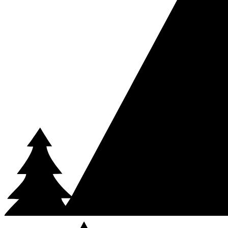
Santé :
Les participants doivent ne pas avoir de contre-indications méd
êtes sous traitement médical ou avez un état de santé nécessitant une 
Savoir nager :
La pratique du canyoning exige de savoir nager et s'i
État d'ébriété :
Il est strictement interdit de participer sous l'effet de l
Équipement :
Les participants doivent être équipés de chaussures de 
Consignes de sécurité :
Les participants s'engagent à respecter les con
Mineurs :
Une autorisation parentale est requise pour toute personn
Modalités :
Paiement :
Annulations :