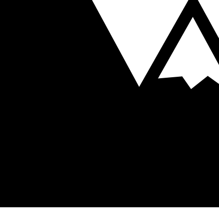
icales à la pratique des activités proposées (ex. : problèmes cardiaques
attention particulière, vous devez impérativement en informer le moniteur
mmerger correctement.
'alcool ou de drogues.
sport adaptées (pas de sandales ou chaussures ouvertes).
signes de sécurité données par le moniteur tout au long de l'activité.
e mineure non accompagnée.