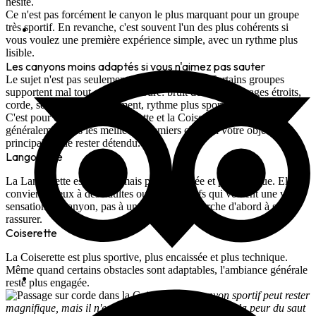
hésite.
Ce n'est pas forcément le canyon le plus marquant pour un groupe
très sportif. En revanche, c'est souvent l'un des plus cohérents si
vous voulez une première expérience simple, avec un rythme plus
lisible.
Les canyons moins adaptés si vous n'aimez pas sauter
Le sujet n'est pas seulement le saut lui-même. Certains groupes
supportent mal tout ce qui l'entoure: bruit de l'eau, passages étroits,
corde, sensation d'engagement, rythme plus sportif.
C'est pour cela que
la Langouette
et
la Coiserette
ne sont
généralement pas les meilleurs premiers choix si votre objectif
principal est de rester détendu.
Langouette
La Langouette est courte, mais plus resserrée et plus tonique. Elle
convient mieux à des adultes ou ados sportifs qui veulent une vraie
sensation de canyon, pas à un groupe qui cherche d'abord à se
rassurer.
Coiserette
La Coiserette est plus sportive, plus encaissée et plus technique.
Même quand certains obstacles sont adaptables, l'ambiance générale
reste plus engagée.
Un canyon sportif peut rester
magnifique, mais il n'est pas le bon point d'entrée si la peur du saut