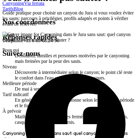
Canyoning
Via ferrata
Tarifs
Blog
Guide pratique pour choisir un canyon du Jura si vous voulez éviter
les sauts: parcours à privilégier, profils adaptés et points à vérifier
Nos coordonnées
avant de réserver.
Email
Réponses rapides
Téléphone
+33 6 89 68 14 96
Pour qui
Suivez-nous
Débutants, familles et personnes motivées par le canyoning
mais freinées par la peur des sauts.
Niveau
Découverte à intermédiaire selon le canyon; le point clé reste
le confort dans l'eau et l'ambiance du parcours.
Meilleure période
De mai à septembre.
Tarif indicatif
En général 45 à 75 € par personne selon le canyon, la période
et le format du groupe.
À prévoir
Maillot, serviette, chaussures fermées et eau; combinaison,
casque et baudrier sont fournis.
Canyoning dans le Jura sans saut: quel canyon choisir si vous