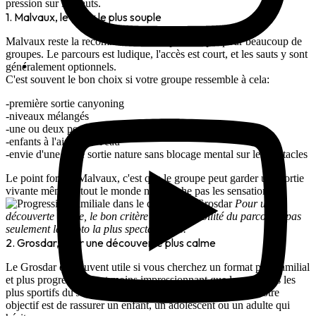
pression sur les sauts.
1. Malvaux, le choix le plus souple
Malvaux reste la recommandation la plus simple pour beaucoup de
groupes. Le parcours est ludique, l'accès est court, et les sauts y sont
généralement
optionnels
.
C'est souvent le bon choix si votre groupe ressemble à cela:
première sortie canyoning
niveaux mélangés
une ou deux personnes motivées, mais prudentes
enfants à l'aise dans l'eau
envie d'une vraie sortie nature sans blocage mental sur les obstacles
Le point fort de Malvaux, c'est que le groupe peut garder une sortie
vivante même si tout le monde ne cherche pas les sensations.
Pour une
découverte douce, le bon critère est l'adaptabilité du parcours, pas
seulement la photo la plus spectaculaire.
2. Grosdar, pour une découverte plus calme
Le Grosdar est souvent utile si vous cherchez un format plus familial
et plus progressif. Il est moins impressionnant que les canyons les
plus sportifs du Jura, ce qui peut être un vrai avantage si votre
objectif est de rassurer un enfant, un adolescent ou un adulte qui