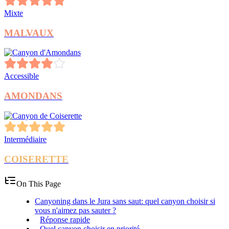
Mixte
MALVAUX
Accessible
AMONDANS
Intermédiaire
COISERETTE
On This Page
Canyoning dans le Jura sans saut: quel canyon choisir si
vous n'aimez pas sauter ?
Réponse rapide
Quel canyon choisir en priorité