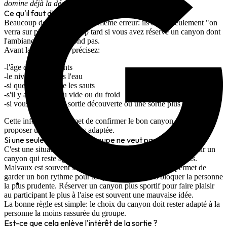
domine déjà la décision.
Ce qu'il faut dire avant de réserver
Beaucoup de groupes font la même erreur: ils disent seulement "on
verra sur place". C'est trop tard si vous avez réservé un canyon dont
l'ambiance ne correspond pas.
Avant la réservation, précisez:
l'âge des participants
le niveau réel dans l'eau
si quelqu'un refuse les sauts
s'il y a une peur du vide ou du froid
si vous voulez une sortie découverte ou une sortie plus sportive
Cette information permet de confirmer le bon canyon, ou de
proposer une version plus adaptée.
Si une seule personne du groupe ne veut pas sauter
C'est une situation fréquente. Dans ce cas, il vaut mieux choisir un
canyon qui reste agréable même avec des niveaux différents.
Malvaux
est souvent la meilleure réponse, parce qu'il permet de
garder un bon rythme pour les plus motivés sans bloquer la personne
la plus prudente. Réserver un canyon plus sportif pour faire plaisir
au participant le plus à l'aise est souvent une mauvaise idée.
La bonne règle est simple: le choix du canyon doit rester adapté à la
personne la moins rassurée du groupe.
Est-ce que cela enlève l'intérêt de la sortie ?