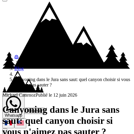
Blog
Canyoning dans le Jura sans saut: quel canyon choisir si vous
n'aimez pas sauter ?
Mickael Cattenoz
Publié le
12 juin 2026
Canyoning dans le Jura sans
Réserver
Whatsapp
saut: quel canyon choisir si
vous n'aimez pas sauter ?