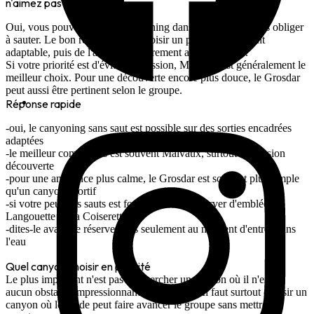
n'aimez pas sauter ?
Oui, vous pouvez faire du canyoning dans le Jura sans vous obliger
à sauter. Le bon réflexe est de choisir un parcours vraiment
adaptable, puis de l'annoncer clairement avant la sortie.
Si votre priorité est d'éviter la pression,
Malvaux
est généralement le
meilleur choix. Pour une découverte encore plus douce,
le Grosdar
peut aussi être pertinent selon le groupe.
Réponse rapide
oui, le canyoning sans saut est possible sur des sorties encadrées
adaptées
le meilleur compromis est souvent
Malvaux
, surtout en version
découverte
pour une ambiance plus calme,
le Grosdar
est souvent plus simple
qu'un canyon sportif
si votre peur des sauts est forte, évitez de réserver d'emblée
la
Langouette
ou
la Coiserette
dites-le avant de réserver, pas seulement au moment d'entrer dans
l'eau
Quel canyon choisir en priorité
Le plus important n'est pas de chercher un canyon où il n'existe
aucun obstacle impressionnant sur le papier. Il faut surtout choisir un
canyon où le guide peut faire avancer le groupe sans mettre la