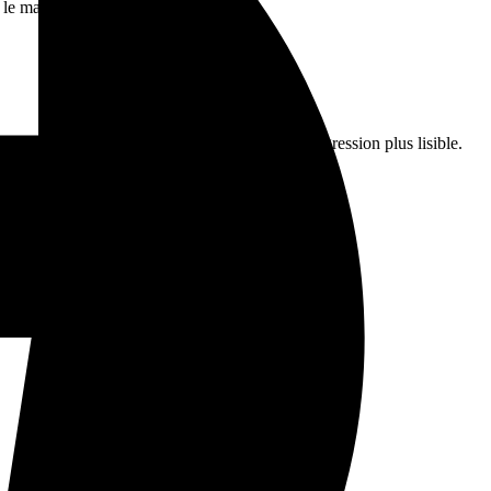
 le massif.
s aimez les vues, l'ambiance rocher et une progression plus lisible.
moment plus aérien.