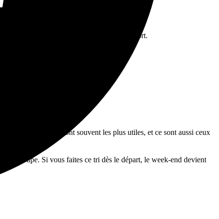
us gardez le meilleur créneau pour le temps fort.
 départs du matin sont souvent les plus utiles, et ce sont aussi ceux
out le groupe
. Si vous faites ce tri dès le départ, le week-end devient