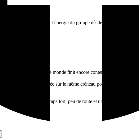
t. Vous évitez de brûler l'énergie du groupe dès le premier jour, et vo
ux. C'est celui que tout le monde finit encore content de suivre.
cé ou une activité encadrée sur le même créneau pour tout le groupe. Les
imple:
une zone
,
un vrai temps fort
,
peu de route
et
un niveau adapté à t