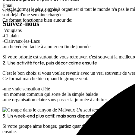
Email
C'est le format le plus simple à organiser si tout le monde n'a pas le
Téléphone
+33 6 89 68 14 96
sort déjà d'une semaine chargée.
Ce format fonctionne bien autour de:
Suivez-nous
Vouglans
Chalain
Clairvaux-les-Lacs
un belvédère facile à ajouter en fin de journée
Si votre priorité est surtout de vous retrouver, c'est souvent la meilleur
2. Une activité forte, puis décor calme ensuite
C'est le bon choix si vous voulez revenir avec un vrai souvenir de wee
Ce format marche bien quand le groupe veut:
une vraie sensation d'été
un moment commun qui sorte de la simple balade
une organisation claire sans passer la journée à arbitrer
Un seul temps fort bien choisi 
3. Un week-end plus actif, mais sans dispersion
Si votre groupe aime bouger, gardez quand même une logique compacte. 
ensuite.