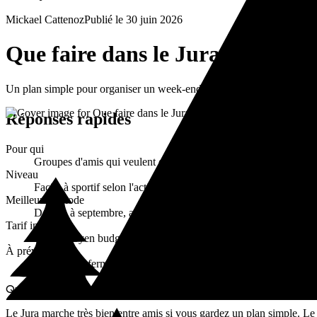
Mickael Cattenoz
Publié le
30 juin 2026
Que faire dans le Jura entre am
Un plan simple pour organiser un week-end entre amis dans le Jura en ét
Réponses rapides
Pour qui
Groupes d'amis qui veulent organiser un week-end ou une journée
Niveau
Facile à sportif selon l'activité choisie et l'envie réelle du groupe
Meilleure période
De juin à septembre, avec un vrai avantage pour les départs du m
Tarif indicatif
Petit à moyen budget selon l'hébergement, la restauration et l'aj
À prévoir
Chaussures fermées, eau, lunettes, maillot, serviette, petite co
Que faire dans le Jura entre amis l'été ?
Le Jura marche très bien entre amis si vous gardez un plan simple. Le 