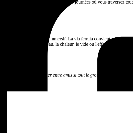
ciles à organiser dans cet esprit que des journées où vous traversez tout
icale
re quelque chose de plus immersif. La via ferrata convient mieux si vou
e réelle du groupe dans l'eau, la chaleur, le vide ou l'effort continu.
isible peut très bien marcher entre amis si tout le groupe a envie d'un 