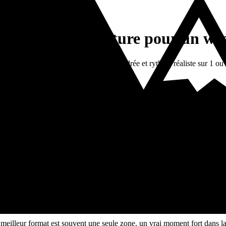
is l'été ? Idées nature pour un w
é, avec lacs, belvédères, activité encadrée et rythme réaliste sur 1 ou 
 nature dans le Jura avec un vrai temps fort, sans passer leur séjour e
.
atin et les formats simples quand il fait chaud.
out d'une activité encadrée.
uche chaude et tenue adaptée au rythme du groupe.
meilleur format est souvent une seule zone, un vrai moment fort dans la