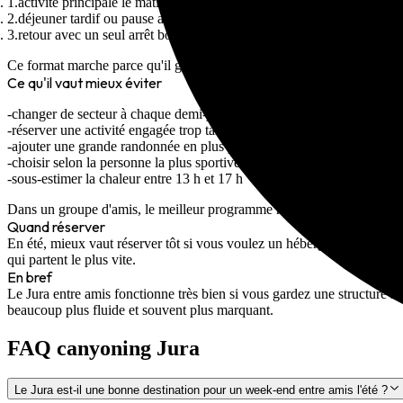
activité principale le matin
déjeuner tardif ou pause au bord de l'eau
retour avec un seul arrêt bonus si tout le monde est encore bien
Ce format marche parce qu'il garde la montée en intensité au bon momen
Ce qu'il vaut mieux éviter
changer de secteur à chaque demi-journée
réserver une activité engagée trop tard dans la journée
ajouter une grande randonnée en plus pour "rentabiliser"
choisir selon la personne la plus sportive seulement
sous-estimer la chaleur entre 13 h et 17 h
Dans un groupe d'amis, le meilleur programme n'est pas le plus ambitie
Quand réserver
En été, mieux vaut réserver tôt si vous voulez un hébergement bien pla
qui partent le plus vite.
En bref
Le Jura entre amis fonctionne très bien si vous gardez une structure s
beaucoup plus fluide et souvent plus marquant.
FAQ canyoning Jura
Le Jura est-il une bonne destination pour un week-end entre amis l'été ?