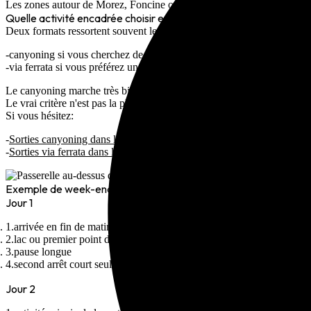
Les zones autour de
Morez
,
Foncine
ou
Vouglans
sont souvent plus fa
Quelle activité encadrée choisir entre amis ?
Deux formats ressortent souvent le mieux:
canyoning
si vous cherchez de l'eau, du rythme et un côté très vivant
via ferrata
si vous préférez une sortie sèche, plus aérienne et plus vert
Le canyoning marche très bien quand le groupe veut rire, bouger et viv
Le vrai critère n'est pas la photo la plus impressionnante. C'est l'aisanc
Si vous hésitez:
Sorties canyoning dans le Jura
Sorties via ferrata dans le Jura
Une via ferrata courte et l
Exemple de week-end entre amis sur 2 jours
Jour 1
arrivée en fin de matinée ou début d'après-midi
lac ou premier point de vue sans gros effort
pause longue
second arrêt court seulement si le groupe est encore motivé
Jour 2