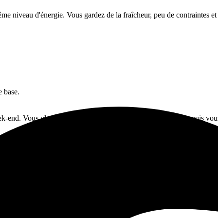
 même niveau d'énergie. Vous gardez de la fraîcheur, peu de contraintes 
e base.
k-end. Vous placez l'activité encadrée sur le meilleur créneau, puis vous
suffit souvent à donner tout son relief à un week-end entre amis.
Le meilleur compromis est souvent de choisir un seul secteur, avec une