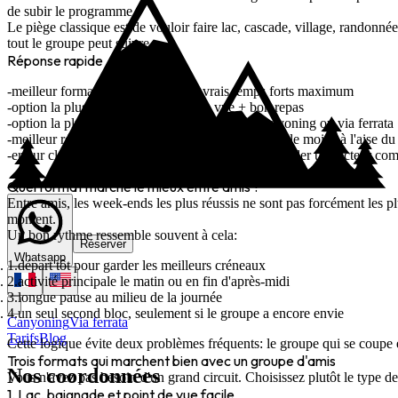
de subir le programme.
Le piège classique est de vouloir faire lac, cascade, village, randonn
tout le groupe peut suivre.
Réponse rapide
meilleur format:
1 base, 2 jours, 3 vrais temps forts maximum
option la plus simple:
lac + point de vue + bon repas
option la plus marquante:
une demi-journée canyoning ou via ferrata
meilleur réflexe:
choisir selon le moins motivé ou le moins à l'aise d
erreur classique:
multiplier les trajets au lieu de garder un secteur co
Quel format marche le mieux entre amis ?
Entre amis, les week-ends les plus réussis ne sont pas forcément les p
moment.
Un bon rythme ressemble souvent à cela:
Réserver
Whatsapp
départ tôt pour garder les meilleurs créneaux
activité principale le matin ou en fin d'après-midi
longue pause au milieu de la journée
un seul second bloc, seulement si le groupe a encore envie
Canyoning
Via ferrata
Tarifs
Blog
Cette logique évite deux problèmes fréquents: le groupe qui se coupe 
Trois formats qui marchent bien avec un groupe d'amis
Nos coordonnées
Vous n'avez pas besoin d'un grand circuit. Choisissez plutôt le type 
1. Lac, baignade et point de vue facile