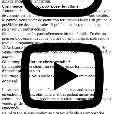
activité encadrée le lendemain.
Commencer par un lac pour poser le rythme
Autour de Saint-Laurent-en-Grandvaux, le plus efficace est souvent
de commencer par un lac ou un secteur d'eau calme. Vous installez
le rythme, vous évitez de partir trop fort, et vous laissez au groupe la
possibilité de décider ensuite s'il préfère marcher, rouler un peu, ou
rester sur un format détente.
Cette logique marche particulièrement bien en famille. En été, un
premier bloc eau en début de journée ou en fin d'après-midi rend le
reste du programme beaucoup plus simple à vivre.
Autour de
Saint-Laurent-en-Grandvaux, l'eau donne souvent le bon tempo à la
journée.
Quel temps fort nature choisir ensuite ?
Le plus utile est de choisir un seul vrai temps fort plutôt que
d'empiler plusieurs sites.
La Langouette si vous voulez de la fraîcheur et un décor
encaissé
Le secteur de la Langouette fonctionne bien quand vous cherchez
un endroit plus frais, plus minéral et très parlant même sur un
créneau court. C'est un bon choix si la chaleur monte vite ou si vous
voulez garder un effet "wow" sans basculer sur une longue
randonnée.
Le Hérisson si vous voulez un classique facile à comprendre