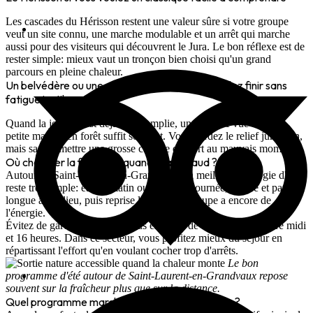
Les cascades du Hérisson restent une valeur sûre si votre groupe
veut un site connu, une marche modulable et un arrêt qui marche
aussi pour des visiteurs qui découvrent le Jura. Le bon réflexe est de
rester simple: mieux vaut un tronçon bien choisi qu'un grand
parcours en pleine chaleur.
Un belvédère ou une marche courte si vous voulez finir sans
fatigue inutile
Quand la journée est déjà bien remplie, un point de vue ou une
petite marche en forêt suffit souvent. Vous gardez le relief jurassien,
mais sans remettre une grosse couche d'effort au mauvais moment.
Où chercher la fraîcheur quand il fait chaud ?
Autour de Saint-Laurent-en-Grandvaux, la meilleure stratégie d'été
reste très simple: eau le matin ou en fin de journée, ombre et pause
longue au milieu, puis reprise légère si le groupe a encore de
l'énergie.
Évitez de garder la partie la plus exposée de votre journée entre midi
et 16 heures. Dans ce secteur, vous profitez mieux du séjour en
répartissant l'effort qu'en voulant cocher trop d'arrêts.
Le bon
programme d'été autour de Saint-Laurent-en-Grandvaux repose
souvent sur la fraîcheur plus que sur la distance.
Quel programme marche bien avec des enfants ?