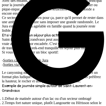
Avec des enfants, le plus sûr est de garder un seul objectif principal
pour la journée. Un lac, une courte marche, une pause goûter ou
pique-nique, puis un second arrêt seulement si tout le monde a
encore envie.
Ce secteur fonctionne bien pour ça, parce qu'il permet de rester dans
une ambiance très nature sans imposer une grande randonnée. Le
Jura est souvent plus agréable en famille quand la journée reste
lisible.
Et si vous voulez un séjour plus actif ?
Saint-Laurent-en-Grandvaux peut aussi servir de base avant une
vraie activité outdoor encadrée. C'est souvent la meilleure manière
de transformer un week-end tranquille en séjour plus marquant.
Si vous voulez ajouter un bloc sportif:
Sorties canyoning dans le Jura
Sorties via ferrata dans le Jura
Le canyoning marche bien si vous cherchez de la fraîcheur et un
format plus ludique. La via ferrata convient mieux si vous préférez
la hauteur, le rocher et une progression plus aérienne.
Exemple de journée simple autour de Saint-Laurent-en-
Grandvaux
Début de matinée autour d'un lac ou d'un secteur ombragé
Temps fort nature unique, plutôt Langouette ou Hérisson selon le