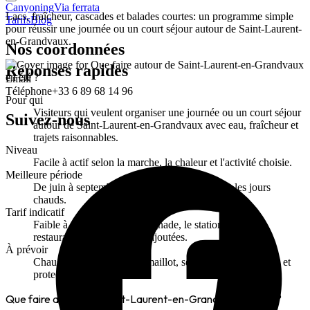
Canyoning
Via ferrata
Lacs, fraîcheur, cascades et balades courtes: un programme simple
Tarifs
Blog
pour réussir une journée ou un court séjour autour de Saint-Laurent-
en-Grandvaux.
Nos coordonnées
Réponses rapides
Email
Téléphone
+33 6 89 68 14 96
Pour qui
Visiteurs qui veulent organiser une journée ou un court séjour
Suivez-nous
autour de Saint-Laurent-en-Grandvaux avec eau, fraîcheur et
trajets raisonnables.
Niveau
Facile à actif selon la marche, la chaleur et l'activité choisie.
Meilleure période
De juin à septembre, surtout si vous partez tôt les jours
chauds.
Tarif indicatif
Faible à moyen selon la baignade, le stationnement, la
restauration et les activités ajoutées.
À prévoir
Chaussures fermées, eau, maillot, serviette, petite couche et
protection solaire.
Que faire autour de Saint-Laurent-en-Grandvaux en été ?