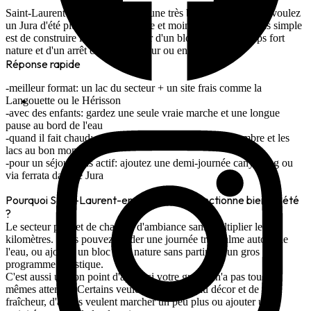
Saint-Laurent-en-Grandvaux est une très bonne base si vous voulez
un Jura d'été plus frais, plus lisible et moins dispersé. Le plus simple
est de construire la journée autour d'un bloc eau, d'un temps fort
nature et d'un arrêt court en hauteur ou en forêt.
Réponse rapide
meilleur format: un lac du secteur + un site frais comme la
Langouette ou le Hérisson
avec des enfants: gardez une seule vraie marche et une longue
pause au bord de l'eau
quand il fait chaud: partez tôt et utilisez les gorges, l'ombre et les
lacs au bon moment
pour un séjour plus actif: ajoutez une demi-journée canyoning ou
via ferrata dans le Jura
Pourquoi Saint-Laurent-en-Grandvaux fonctionne bien en été
?
Le secteur permet de changer d'ambiance sans multiplier les
kilomètres. Vous pouvez garder une journée très calme autour de
l'eau, ou ajouter un bloc plus nature sans partir sur un gros
programme logistique.
C'est aussi un bon point d'appui si votre groupe n'a pas tous les
mêmes attentes. Certains veulent juste un beau décor et de la
fraîcheur, d'autres veulent marcher un peu plus ou ajouter une