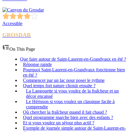
Accessible
GROSDAR
On This Page
Que faire autour de Saint-Laurent-en-Grandvaux en été ?
Réponse rapide
Pourquoi Saint-Laurent-en-Grandvaux fonctionne bien
en été ?
Commencer par un lac pour poser le rythme
Quel temps fort nature choisir ensuite ?
La Langouette si vous voulez de la fraîcheur et un
décor encaissé
Le Hérisson si vous voulez un classique facile à
comprendre
Où chercher la fraîcheur quand il fait chaud ?
Quel programme marche bien avec des enfants ?
Et si vous voulez un séjour plus actif ?
Exemple de journée simple autour de Saint-Laurent-en-