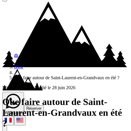
Blog
Que faire autour de Saint-Laurent-en-Grandvaux en été ?
Mickael Cattenoz
Publié le
28 juin 2026
Que faire autour de Saint-
Réserver
Laurent-en-Grandvaux en été
Whatsapp
?